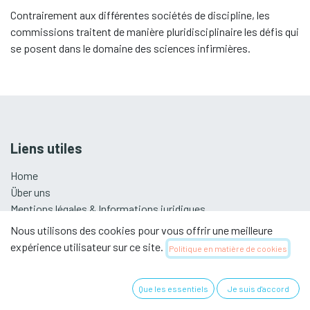
Contrairement aux différentes sociétés de discipline, les
commissions traitent de manière pluridisciplinaire les défis qui
se posent dans le domaine des sciences infirmières.
Liens utiles
Home
Über uns
Mentions légales & Informations juridiques
Datenschutzerklärung
Nous utilisons des cookies pour vous offrir une meilleure
expérience utilisateur sur ce site.
Politique en matière de cookies
Association suisse pour les sciences
Que les essentiels
Je suis d'accord
infirmières