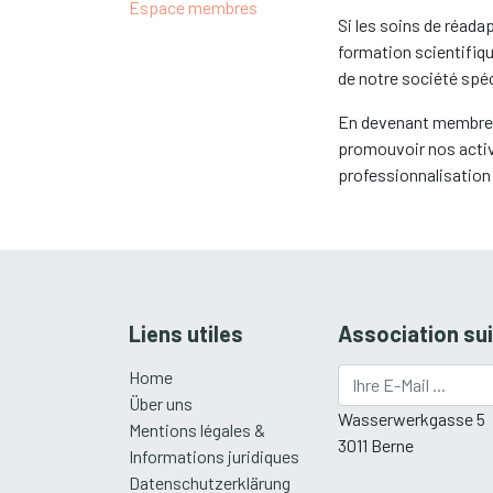
Espace membres
Si les soins de réada
formation scientifiq
de notre société spéc
En devenant membre, v
promouvoir nos activi
professionnalisation 
Liens utiles
Association sui
Home
Über uns
Wasserwerkgasse 5
Mentions légales &
3011 Berne
Informations juridiques
Datenschutzerklärung