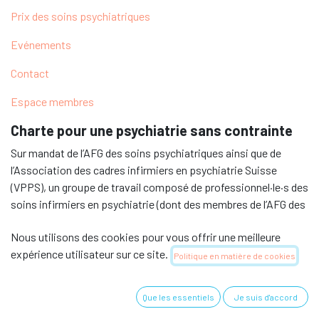
Prix des soins psychiatriques
Evénements
Contact
Espace membres
Charte pour une psychiatrie sans contrainte
Sur mandat de l’AFG des soins psychiatriques ainsi que de
l’Association des cadres infirmiers en psychiatrie Suisse
(VPPS), un groupe de travail composé de professionnel·le·s des
soins infirmiers en psychiatrie (dont des membres de l’AFG des
soins psychiatriques), ainsi que d’une personne concernée et
Nous utilisons des cookies pour vous offrir une meilleure
d’un·e proche, a élaboré une
Charte pour une psychiatrie
expérience utilisateur sur ce site.
sans contrainte
qui s'adresse explicitement aux infirmiers
Politique en matière de cookies
en psychiatrie, mais qui peut bien sûr être discuté et utilisé
dans un contexte interprofessionnel.
Que les essentiels
Je suis d'accord