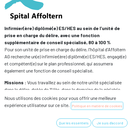
Infirmier(ère) diplômé(e) ES/HES au sein de l'unité de
prise en charge du délire, avec une fonction
supplémentaire de conseil spécialisé, 80 à 100 %
Pour son unité de prise en charge du délire, l'hôpital d'Affoltern
AG recherche un(e) infirmier(ère) diplômé(e) ES/HES, engagé(e)
et compétent(e) sur le plan professionnel, qui assumera
également une fonction de conseil spécialisé.
Missions :
Vous travaillez au sein de notre unité spécialisée
dans le délire, dotée de 11 lits, dans le domaine de la gériatrie
aiguë, et vous prenez en charge des personnes âgées
Nous utilisons des cookies pour vous offrir une meilleure
nécessitant une hospitalisation, atteintes de démence, de
expérience utilisateur sur ce site.
Politique en matière de cookies
délire ou d’autres pathologies associées à une déficience
physique aiguë. Dans le cadre de tes fonctions
Que les essentiels
Je suis d'accord
supplémentaires, tu conseilles et soutiens le personnel
infirmier ainsi que les équipes soignantes sur des questions