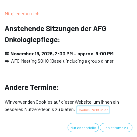
Mitgliederbereich
Anstehende Sitzungen der AFG
Onkologiepflege:
📅 November 19, 2026, 2:00 PM – approx. 9:00 PM
➡️
AFG Meeting SOHC (Basel), including a group dinner
Andere Termine:
📅
June 16, 2026, 5:00 PM – 6:30 PM
Wir verwenden Cookies auf dieser Website, um Ihnen ein
➡️
Start webinar series for APNs in oncology
besseres Nutzererlebnis zu bieten.
Cookie-Richtlinien
📅 September 9, 2026:
2. Webinar: Therapeutic management of men with (hormone-
Nur essentielle
Ich stimme zu
refractory) prostate cancer