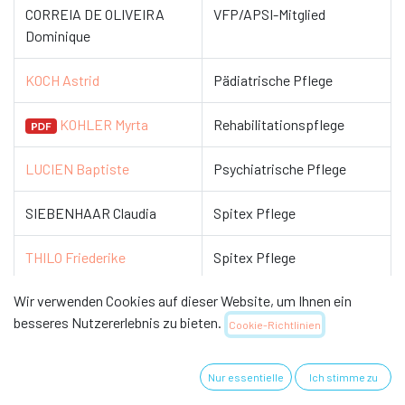
CORREIA DE OLIVEIRA
VFP/APSI-Mitglied
Dominique
KOCH Astrid
Pädiatrische Pflege
KOHLER Myrta
Rehabilitationspflege
LUCIEN Baptiste
Psychiatrische Pflege
SIEBENHAAR Claudia
Spitex Pflege
THILO Friederike
Spitex Pflege
Wir verwenden Cookies auf dieser Website, um Ihnen ein
ZIEGLER Eva
Gerontologische Pflege
besseres Nutzererlebnis zu bieten.
Cookie-Richtlinien
ZIGAN Nicole
Kardiovaskuläre Pflege
Nur essentielle
Ich stimme zu
Die Kommission etabliert und pflegt ein Netzwerk mit