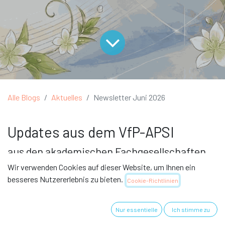
Alle Blogs
Aktuelles
Newsletter Juni 2026
Updates aus dem VfP-APSI
aus den akademischen Fachgesellschaften
Wir verwenden Cookies auf dieser Website, um Ihnen ein
15 Jahre AFG Spitex Pflege!
besseres Nutzererlebnis zu bieten.
Cookie-Richtlinien
Anfang Juni durften wir in Olten das 15-jährige
Jubiläum der AFG Spitex Pflege feiern.
Nur essentielle
Ich stimme zu
Vor 15 Jahren war die Rolle der Advanced Practice