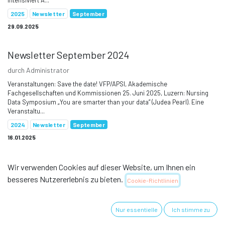
intensiviert A...
2025
Newsletter
September
29.09.2025
Newsletter September 2024
durch
Administrator
Veranstaltungen: Save the date! VFP/APSI, Akademische
Fachgesellschaften und Kommissionen 25. Juni 2025, Luzern: Nursing
Data Symposium „You are smarter than your data” (Judea Pearl). Eine
Veranstaltu...
2024
Newsletter
September
16.01.2025
SCHWEIZERISCHER VEREIN FÜR PFLEGEWISSENSCHAFT
Wir verwenden Cookies auf dieser Website, um Ihnen ein
besseres Nutzererlebnis zu bieten.
Cookie-Richtlinien
Nur essentielle
Ich stimme zu