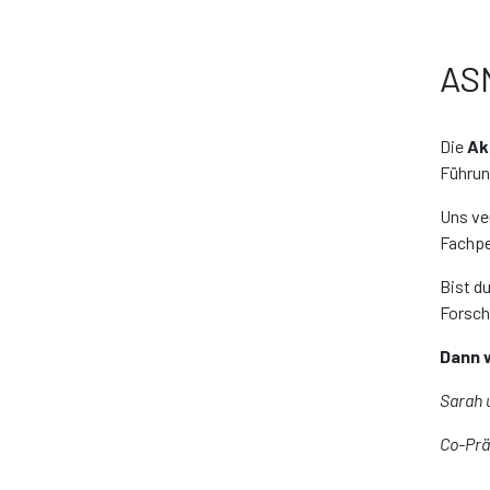
AS
Die
Ak
Führun
Uns ve
Fachpe
Bist d
Forsc
Dann w
Sarah 
Co-Prä