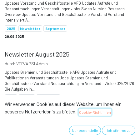
Updates Vorstand und Geschäftsstelle AFG Updates Aufrufe und
Bekanntmachungen Veranstaltungen Jobs Swiss Nursing Research
Overview Updates Vorstand und Geschäftsstelle Vorstand Vorstand
intensiviert A...
2025
Newsletter
September
29.09.2025
Newsletter August 2025
durch
VFP/APSI Admin
Updates Gremien und Geschäftsstelle AFG Updates Aufrufe und
Publikationen Veranstaltungen Jobs Updates Gremien und
Geschäftsstelle Vorstand Neuausrichtung im Vorstand – Ziele 2025/2026
Die Aufgaben in...
2025
August
Newsletter
Wir verwenden Cookies auf dieser Website, um Ihnen ein
28.08.2025
besseres Nutzererlebnis zu bieten.
Cookie-Richtlinien
Newsletter Juli 2025
Nur essentielle
Ich stimme zu
durch
VFP/APSI Admin